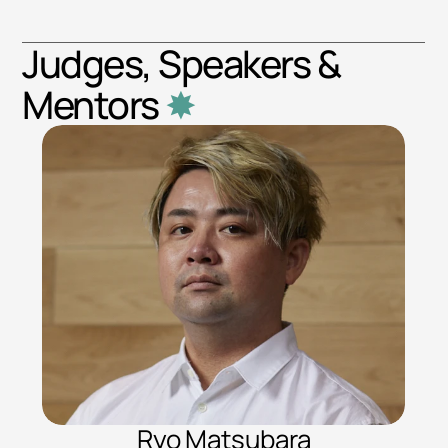
Judges, Speakers & 
Mentors
 ✸
Ryo Matsubara