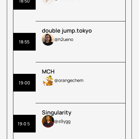
18:50
double jump.tokyo
@h2ueno
18:55
MCH
@orangechem
19:00
Singularity
@s9ygg
19:0５