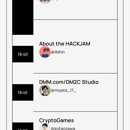
About the HACKJAM
@illshin
18:40
DMM.com/DM2C Studio
@miyata_17_
18:45
CryptoGames
@kotaozawa