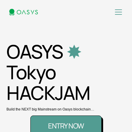
OASYS 
✸ 
Tokyo
HACKJAM
Build the NEXT big Mainstream on Oasys blockchain…
ENTRY NOW