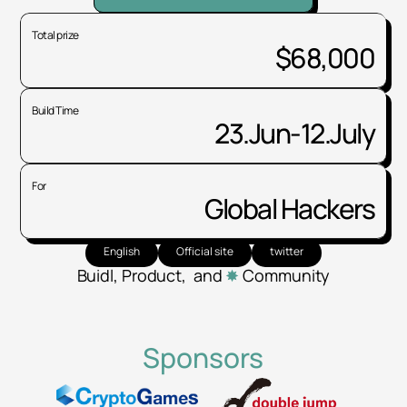
Total prize
$68,000
Build Time
23.Jun-12.July
For
Global Hackers
English
Official site
twitter
Buidl, Product,  and
✸
 Community
Sponsors